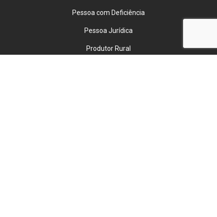
Pessoa com Deficiência
Pessoa Jurídica
Produtor Rural
Taxistas
INSTITUCIONAL
Sobre Nós
Trabalhe Conosco
Política de Privacidade
TENHO INTERESSE
HITO DISTRIBUIDORA DE VEICULOS LTDA
07.184.585/0001-96