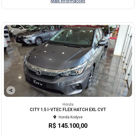
Mais informações
Co
mp
Honda
arti
CITY 1.5 I-VTEC FLEX HATCH EXL CVT
lhe
Honda Kodyve
R$ 145.100,00