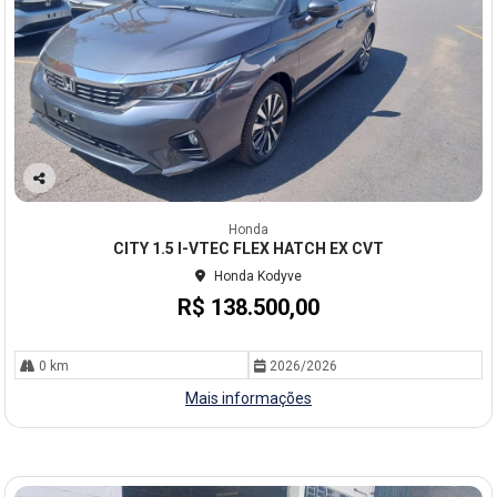
Co
mp
Honda
arti
CITY 1.5 I-VTEC FLEX HATCH EX CVT
lhe
Honda Kodyve
R$ 138.500,00
0 km
2026/2026
Mais informações