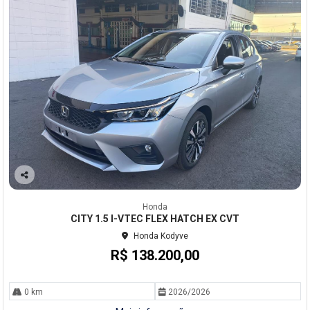
Co
mp
Honda
arti
CITY 1.5 I-VTEC FLEX HATCH EX CVT
lhe
Honda Kodyve
R$ 138.200,00
0 km
2026/2026