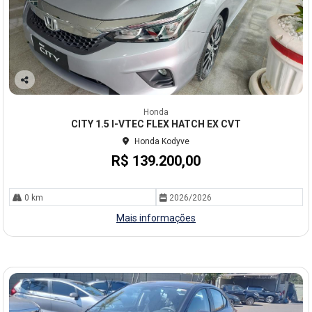
Co
mp
Honda
arti
CITY 1.5 I-VTEC FLEX HATCH EX CVT
lhe
Honda Kodyve
R$ 139.200,00
0 km
2026/2026
Mais informações