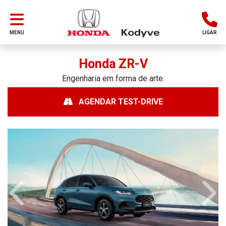
MENU
LIGAR
Honda
ZR-V
Engenharia em forma de arte.
AGENDAR TEST-DRIVE
Anterior
Próx