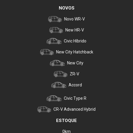
NOVOS
Novo WR-V
New HR-V
Civic Híbrido
New City Hatchback
New City
ZR-V
Accord
Civic Type R
CR-V Advanced Hybrid
ESTOQUE
0km