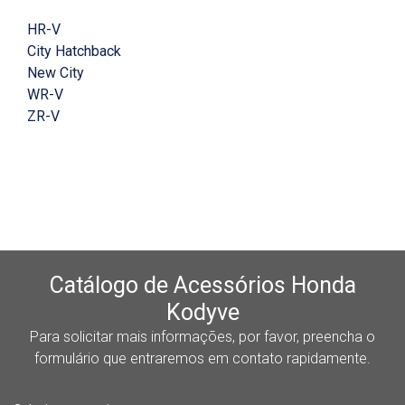
HR-V
City Hatchback
New City
WR-V
ZR-V
Catálogo de Acessórios Honda
Kodyve
Para solicitar mais informações, por favor, preencha o
formulário que entraremos em contato rapidamente.