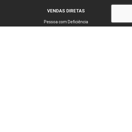
VENDAS DIRETAS
Pessoa com Deficiência
Pessoa Jurídica
Produtor Rural
Taxistas
INSTITUCIONAL
Sobre Nós
Trabalhe Conosco
Política de Privacidade
TENHO INTERESSE