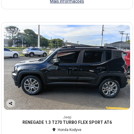
Mais informações
Co
mp
Jeep
arti
RENEGADE 1.3 T270 TURBO FLEX SPORT AT6
lhe
Honda Kodyve