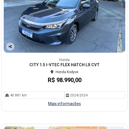
Co
mp
Honda
arti
CITY 1.5 I-VTEC FLEX HATCH LX CVT
lhe
Honda Kodyve
R$ 98.990,00
40.881 km
2024/2024
Mais informações