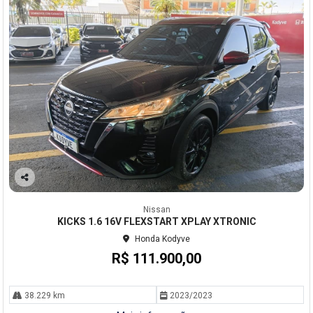
Co
mp
Nissan
arti
KICKS 1.6 16V FLEXSTART XPLAY XTRONIC
lhe
Honda Kodyve
R$ 111.900,00
38.229 km
2023/2023