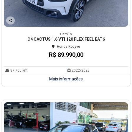
Co
mp
CitroËn
arti
C4 CACTUS 1.6 VTI 120 FLEX FEEL EAT6
lhe
Honda Kodyve
R$ 89.990,00
87.700 km
2022/2023
Mais informações