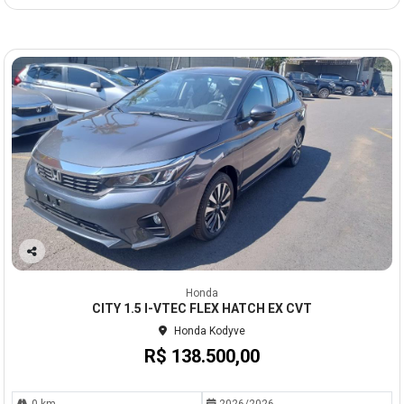
Co
mp
Honda
arti
CITY 1.5 I-VTEC FLEX HATCH EX CVT
lhe
Honda Kodyve
R$ 138.500,00