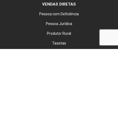
VENDAS DIRETAS
Pessoa com Deficiência
Pessoa Jurídica
Produtor Rural
Taxistas
INSTITUCIONAL
Sobre Nós
Trabalhe Conosco
Política de Privacidade
TENHO INTERESSE
HITO DISTRIBUIDORA DE VEICULOS LTDA