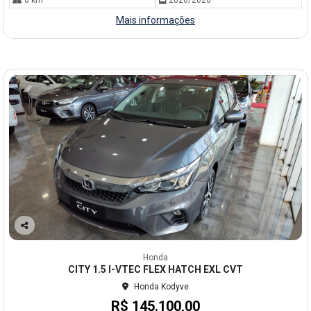
0 km
2026/2026
Mais informações
Co
mp
Honda
arti
CITY 1.5 I-VTEC FLEX HATCH EXL CVT
lhe
Honda Kodyve
R$ 145.100,00