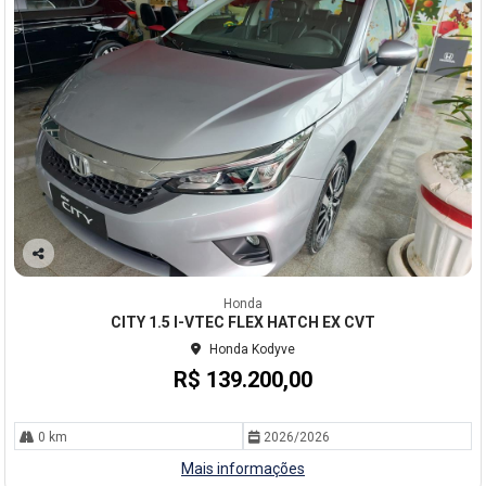
Co
mp
Honda
arti
CITY 1.5 I-VTEC FLEX HATCH EX CVT
lhe
Honda Kodyve
R$ 139.200,00
0 km
2026/2026
Mais informações