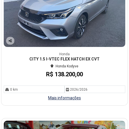
Co
mp
Honda
arti
CITY 1.5 I-VTEC FLEX HATCH EX CVT
lhe
Honda Kodyve
R$ 138.200,00
0 km
2026/2026
Mais informações