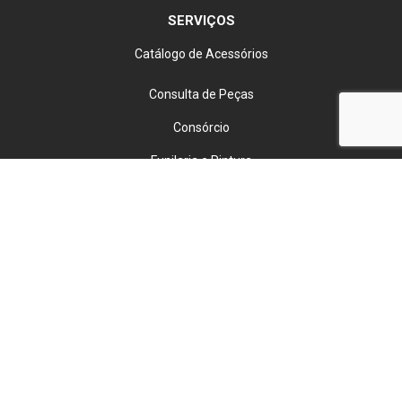
SERVIÇOS
Catálogo de Acessórios
Consulta de Peças
Consórcio
Funilaria e Pintura
Locação
Peças e Acessórios
Recall
Seguro
Tabela de Serviços
VENDAS DIRETAS
Pessoa com Deficiência