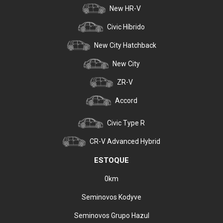
New HR-V
Civic Híbrido
New City Hatchback
New City
ZR-V
Accord
Civic Type R
CR-V Advanced Hybrid
ESTOQUE
0km
Seminovos Kodyve
Seminovos Grupo Hazul