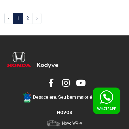
‹
1
2
›
Desacelere. Seu bem maior é a vida.
NOVOS
Novo WR-V