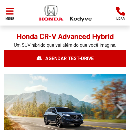
MENU
LIGAR
Honda
CR-V Advanced Hybrid
Um SUV híbrido que vai além do que você imagina.
AGENDAR TEST-DRIVE
Anterior
Próx