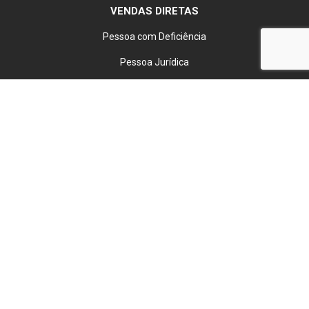
VENDAS DIRETAS
Pessoa com Deficiência
Pessoa Jurídica
Produtor Rural
Taxistas
INSTITUCIONAL
Sobre Nós
Trabalhe Conosco
Política de Privacidade
TENHO INTERESSE
HITO DISTRIBUIDORA DE VEICULOS LTDA