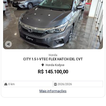
Co
mp
Honda
arti
CITY 1.5 I-VTEC FLEX HATCH EXL CVT
lhe
Honda Kodyve
R$ 145.100,00
0 km
2026/2026
Mais informações