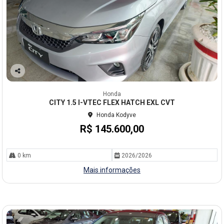
Co
mp
Honda
arti
CITY 1.5 I-VTEC FLEX HATCH EXL CVT
lhe
Honda Kodyve
R$ 145.600,00
0 km
2026/2026
Mais informações