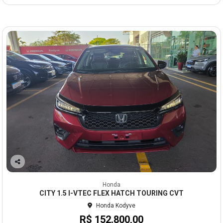
Co
mp
Honda
arti
CITY 1.5 I-VTEC FLEX HATCH TOURING CVT
lhe
Honda Kodyve
R$ 152.800,00