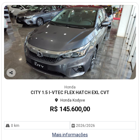
Co
mp
Honda
arti
CITY 1.5 I-VTEC FLEX HATCH EXL CVT
lhe
Honda Kodyve
R$ 145.600,00
0 km
2026/2026
Mais informações