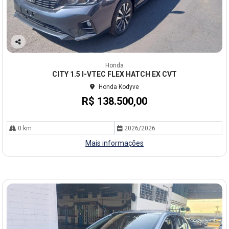
Co
mp
Honda
arti
CITY 1.5 I-VTEC FLEX HATCH EX CVT
lhe
Honda Kodyve
R$ 138.500,00
0 km
2026/2026
Mais informações