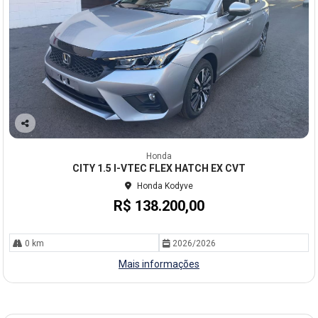
Co
mp
Honda
arti
CITY 1.5 I-VTEC FLEX HATCH EX CVT
lhe
Honda Kodyve
R$ 138.200,00
0 km
2026/2026
Mais informações