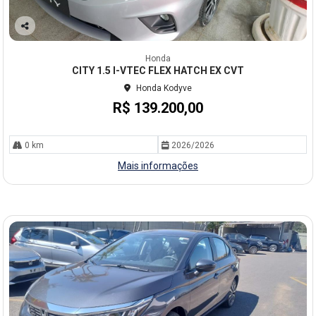
Co
mp
Honda
arti
CITY 1.5 I-VTEC FLEX HATCH EX CVT
lhe
Honda Kodyve
R$ 139.200,00
0 km
2026/2026
Mais informações