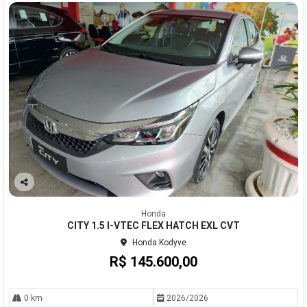
Co
mp
Honda
arti
CITY 1.5 I-VTEC FLEX HATCH EXL CVT
lhe
Honda Kodyve
R$ 145.600,00
0 km
2026/2026